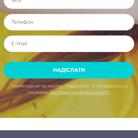
НАДІСЛАТИ
*натискаючи на кнопку "Надіслати", я погоджуюсь з
умовами
політики конфіденційності